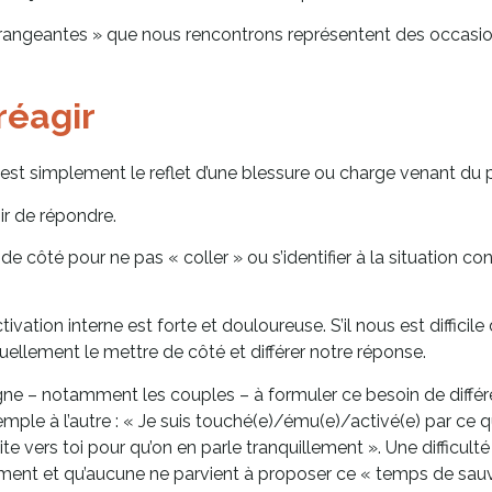
dérangeantes » que nous rencontrons représentent des occasion
réagir
est simplement le reflet d’une blessure ou charge venant du 
ir de répondre.
 côté pour ne pas « coller » ou s’identifier à la situation contr
activation interne est forte et douloureuse. S’il nous est diffici
llement le mettre de côté et différer notre réponse.
ne – notamment les couples – à formuler ce besoin de différe
e à l’autre : « Je suis touché(e)/ému(e)/activé(e) par ce que 
ite vers toi pour qu’on en parle tranquillement ». Une difficul
ent et qu’aucune ne parvient à proposer ce « temps de sauve