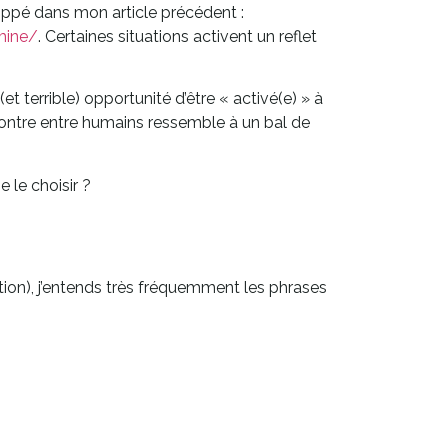
loppé dans mon article précédent :
mine/
. Certaines situations activent un reflet
t terrible) opportunité d’être « activé(e) » à
contre entre humains ressemble à un bal de
 le choisir ?
ation), j’entends très fréquemment les phrases