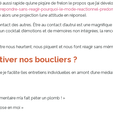
é aussi rapide qu’une piqûre de frelon le propos que j’ai déve
repondre-sans-reagir-pourquoi-le-mode-reactionnel-predo
 alors une projection (une attitude en réponse).
ntact des autres. Être au contact d’autrui est une magnifique (e
 un cocktail d’émotions et de mémoires non intégrées, la ren
tre nous heurtent, nous piquent et nous font réagir sans même
iver nos boucliers ?
je facilite (les entretiens individuelles en amont d’une médi
mentaire m’a fait péter un plomb ! »
hose en moi »