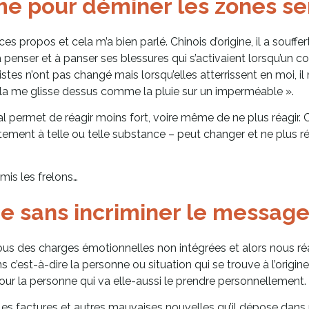
me pour déminer les zones se
s propos et cela m’a bien parlé. Chinois d’origine, il a souf
 à penser et à panser ses blessures qui s’activaient lorsqu’un c
tes n’ont pas changé mais lorsqu’elles atterrissent en moi, il n
la me glisse dessus comme la pluie sur un imperméable ».
 mal permet de réagir moins fort, voire même de ne plus réagir
rtement à telle ou telle substance – peut changer et ne plus ré
amis les frelons…
e sans incriminer le message
ous des charges émotionnelles non intégrées et alors nous r
c’est-à-dire la personne ou situation qui se trouve à l’origine
ur la personne qui va elle-aussi le prendre personnellement.
 les factures et autres mauvaises nouvelles qu’il dépose dans