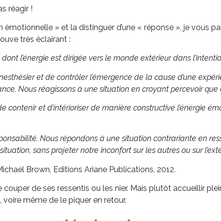
as réagir !
 émotionnelle » et la distinguer d’une « réponse », je vous 
uve très éclairant :
ont l’énergie est dirigée vers le monde extérieur dans l’intenti
nesthésier et de contrôler l’émergence de la cause d’une expé
ce. Nous réagissons à une situation en croyant percevoir que ce
de contenir et d’intérioriser de manière constructive l’énergie 
onsabilité. Nous répondons à une situation contrariante en res
tuation, sans projeter notre inconfort sur les autres ou sur l’extér
 Michael Brown, Editions Ariane Publications, 2012.
couper de ses ressentis ou les nier. Mais plutôt accueillir p
re, voire même de le piquer en retour.