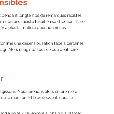
nsibles
fert pendant longtemps de remarques racistes.
ommentaire raciste fusait en sa direction. Il me
’y a plus la matière pour nourrir ces
. Comme une désensibilisation face à certaines
agir. Alors imaginez tout ce que peut faire
r
éagissons. Nous prenons alors en première
 de la réaction. Et bien souvent, nous le
 notre boîte ? Ou encore allons nous blâmer