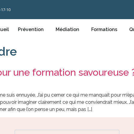
-17-10
ueil
Prévention
Médiation
Formations
Qu
dre
our une formation savoureuse 
e suis ennuyée. J’ai pu cerner ce qui me manquait pour m’épa
 pouvoir imaginer clairement ce qui me conviendrait mieux. J’
er afin que l’on pense un peu, mais pas […]