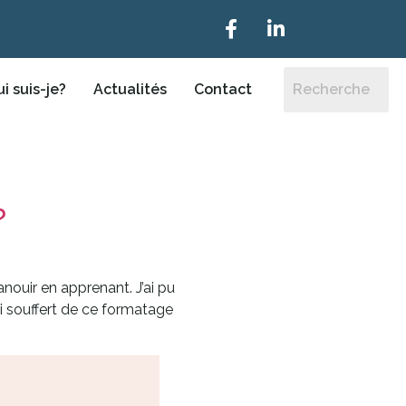
i suis-je?
Actualités
Contact
?
nouir en apprenant. J’ai pu
ai souffert de ce formatage