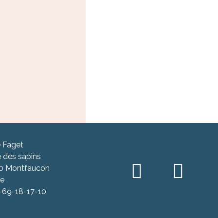
 Faget
 des sapins
0 Montfaucon
ce
-69-18-17-10