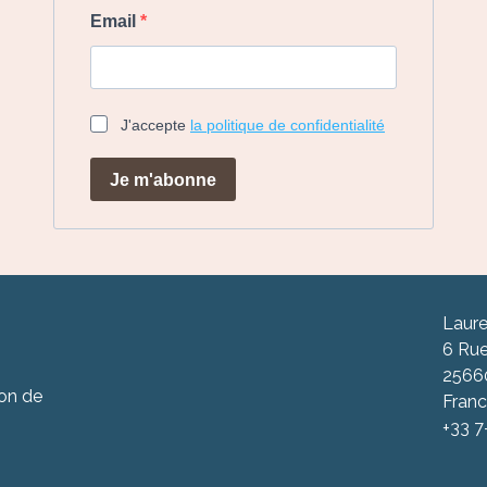
Email
J'accepte
la politique de confidentialité
Je m'abonne
Laure
6 Rue
2566
ion de
Fran
+33 7