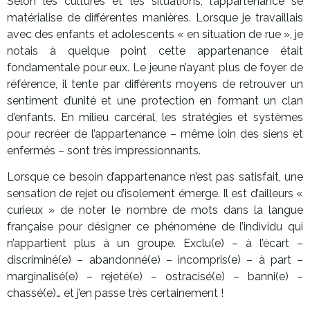
Selon les cultures et les situations, l’appartenance se
matérialise de différentes manières. Lorsque je travaillais
avec des enfants et adolescents « en situation de rue », je
notais à quelque point cette appartenance était
fondamentale pour eux. Le jeune n’ayant plus de foyer de
référence, il tente par différents moyens de retrouver un
sentiment d’unité et une protection en formant un clan
d’enfants. En milieu carcéral, les stratégies et systèmes
pour recréer de l’appartenance – même loin des siens et
enfermés – sont très impressionnants.
Lorsque ce besoin d’appartenance n’est pas satisfait, une
sensation de rejet ou d’isolement émerge. Il est d’ailleurs «
curieux » de noter le nombre de mots dans la langue
française pour désigner ce phénomène de l’individu qui
n’appartient plus à un groupe. Exclu(e) – à l’écart –
discriminé(e) – abandonné(e) – incompris(e) – à part –
marginalisé(e) – rejeté(e) – ostracisé(e) – banni(e) –
chassé(e)… et j’en passe très certainement !