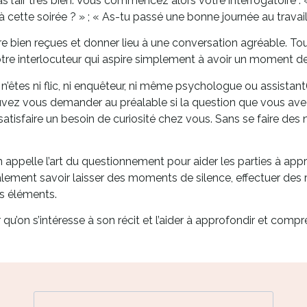
as l’air très bien. Vous commencez alors votre interrogatoire :
 cette soirée ? » ; « As-tu passé une bonne journée au travail ?
re bien reçues et donner lieu à une conversation agréable. Tout
re interlocuteur qui aspire simplement à avoir un moment d
n’êtes ni flic, ni enquêteur, ni même psychologue ou assistant
ouvez vous demander au préalable si la question que vous ave
utôt satisfaire un besoin de curiosité chez vous. Sans se faire
 appelle l’art du questionnement pour aider les parties à appro
également savoir laisser des moments de silence, effectuer des 
ts éléments.
 qu’on s’intéresse à son récit et l’aider à approfondir et compr