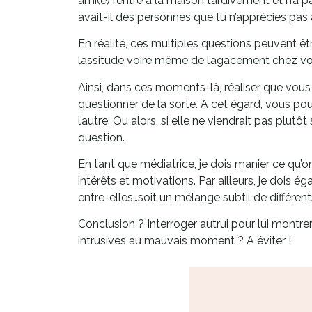
ami(e) rentre à la maison tardivement et n’a p
avait-il des personnes que tu n’apprécies pas à
En réalité, ces multiples questions peuvent êt
lassitude voire même de l’agacement chez vot
Ainsi, dans ces moments-là, réaliser que vous 
questionner de la sorte. A cet égard, vous p
l’autre. Ou alors, si elle ne viendrait pas pl
question.
En tant que médiatrice, je dois manier ce qu’on
intérêts et motivations. Par ailleurs, je dois 
entre-elles…soit un mélange subtil de différen
Conclusion ? Interroger autrui pour lui montrer
intrusives au mauvais moment ? A éviter !