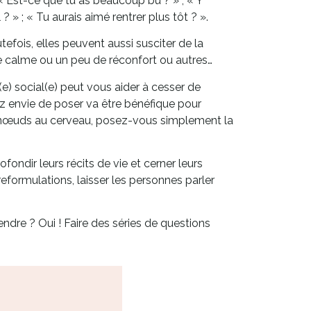
 « Est-ce que tu as beaucoup bu ? » ; « Y
 » ; « Tu aurais aimé rentrer plus tôt ? ».
efois, elles peuvent aussi susciter de la
e calme ou un peu de réconfort ou autres…
(e) social(e) peut vous aider à cesser de
z envie de poser va être bénéfique pour
 des nœuds au cerveau, posez-vous simplement la
fondir leurs récits de vie et cerner leurs
reformulations, laisser les personnes parler
endre ? Oui ! Faire des séries de questions